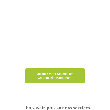
A.A. Ménage Plus, entreprise de
nettoyage de premier plan, vous
garantit un entretien rigoureux de vos
installations industrielles à Laval avec
un personnel qualifié et formé.
Contactez-nous dès aujourd’hui pour
une soumission gratuite et un devis
personnalisé.
Obtenez Votre Soumission
Gratuite Dès Maintenant!
En savoir plus sur nos services