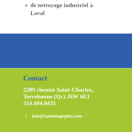
de nettoyage industriel à
Laval
Contact
2289 chemin Saint-Charles,
Terrebonne (Qc) J6W 6E1
514.494.0435
info@aamenageplus.com