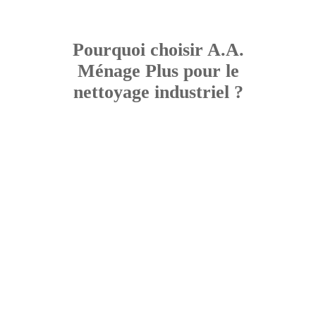
Pourquoi choisir A.A.
Ménage Plus pour le
nettoyage industriel ?
Nous sommes des experts en nettoyage
industriel, spécialisés dans l’entretien
des entrepôts, usines et zones de
production. Grâce à notre longue
expérience et à nos techniques
Expertise industrielle
éprouvées, nous proposons un
nettoyage complet et un service
hautement qualifié qui répond aux