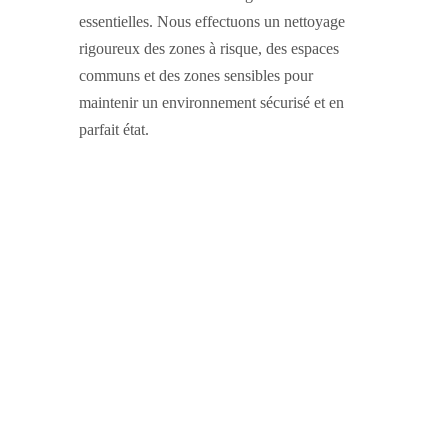
essentielles. Nous effectuons un nettoyage
rigoureux des zones à risque, des espaces
communs et des zones sensibles pour
maintenir un environnement sécurisé et en
parfait état.
Besoin d’un service de
nettoyage industriel
fiable et efficace à
Laval ?