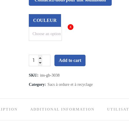
COULEUR
Sacs
Add to cart
à
SKU:
ins-gb-3038
ordures
Category:
Sacs à ordure et à recyclage
-
30x38
IPTION
ADDITIONAL INFORMATION
UTILISA
quantity