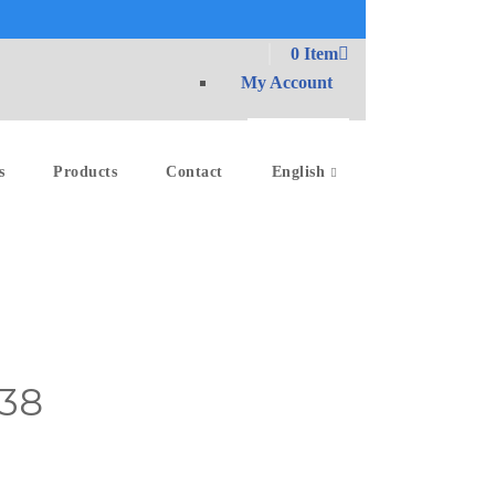
0 Item
My Account
s
Products
Contact
English
×38