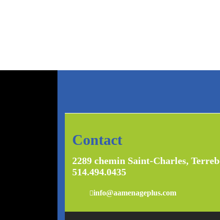
Contact
2289 chemin Saint-Charles, Terre
514.494.0435
info@aamenageplus.com