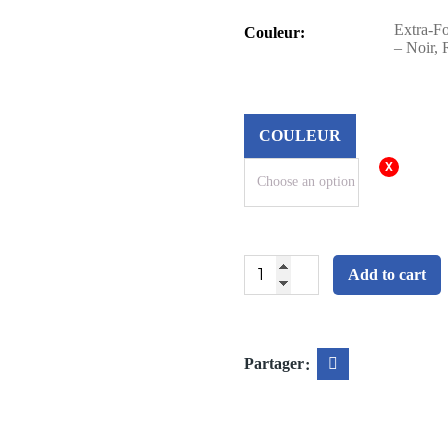
Extra-Fo
Couleur
– Noir, 
COULEUR
Sacs
Add to cart
à
ordures
Partager
-
30x38